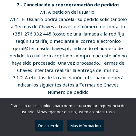
7 - Cancelación y reprogramación de pedidos
7.1. A petición del usuario:
7.1.1. El Usuario podrá cancelar su pedido solicitándolo
a Termas de Chaves a través del número de contacto
+351 276 332 445 (coste de una llamada a la red fija
según su tarifa) o mediante el correo electrónico
geral@termasdechaves.pt, indicando el número de
pedido, lo cual será aceptado siempre que este aún no
haya sido procesado. Una vez procesado, Termas de
Chaves intentará realizar la entrega del mismo.
7.1.2. A efectos de la cancelación, el Usuario deberá
indicar los siguientes datos a Termas de Chaves:
Número de pedido
NIF con el que realizó el pedido y dirección de
Este sitio utiliza cookies para permitir una mejor experiencia de
entrega
usuario. Al navegar por el sitio, usted acepta su uso.
7.2. Por decisión de Termas de Chaves:
Termas de Chaves se reserva el derecho de no
De acuerdo
Más informacíon
tramitar pedidos cuando detecte alguna inconsistencia
en los datos personales facilitados o observe una